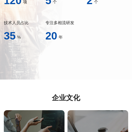
120
5
2
项
个
个
技术人员占比
专注多相流研发
35
20
%
年
企业文化