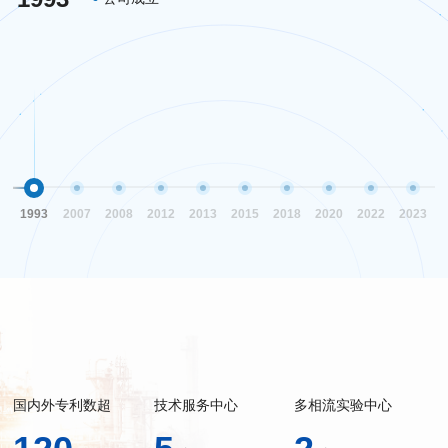
公司被评定为高新技术企业，这项荣誉充分体现了公
公司凭借优秀的技术成就和创新能力，荣获市科技进
公司获得自治区守重企业荣誉，这项荣誉表明公司在
公司被认定为乌市企事业单位知识产权试点单位，进
公司更名为新疆中元天能油气科技股份有限公司在新
公司在四川省内江市成立全资子公司四川奥达测控装
公司的创新实力再一次得到肯定，成功获得新疆维吾
在不断的创新和努力下，公司被评为创新性中小企
公司在青岛市黄岛区成立全资子公司青岛京奥嘉技术
司的科技实力和创新能力，标志着公司进入新的发展
步奖，并被评为科技型中小企业，这进一步展示了公
地区经济发展中的重要贡献和作用。
一步证明了公司在知识产权保护和运用方面的优秀实
三板上市。这标志着公司向资本市场的成功转型，并
置有限公司，进一步扩大了公司的业务领域。同年，
尔自治区专利奖（三等奖）（发明专利：锥形孔板流
业，同时，也被认定为专利密集型企业，这些成就都
服务有限公司。该子公司主要从事技术服务、技术开
阶段。
司在业界的领先地位。
践。
且公司总经理卢玖庆先生凭借卓越贡献，荣获“优秀发
公司被认定为乌鲁木齐市创新型试点企业，这进一步
量计）。这展现了公司在技术创新上的优秀表现和领
是对公司长期研发和创新能力的高度肯定。
发、技术咨询，仪器仪表、工业自动控制系统装置、
明人”荣誉。
证实了公司的创新能力。
先地位。同年，我们还荣获了“2020年度装备制造业诚
电子元器件销售等业务。这一举措进一步扩大了公司
信经营企业”以及“2020年度最具成长力工业企业”等荣
的业务版图，也标志着公司在业界地位的进一步提
誉，这些荣誉充分展示了公司在业界的影响力和口
升。
碑。
1993
2007
2008
2012
2013
2015
2018
2020
2022
2023
国内外专利数超
技术服务中心
多相流实验中心