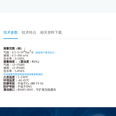
技术参数
技术特点
相关资料下载
测量范围（例）：
4
3
气相：
0.5~5
×
10
Nm
/d
（根据用户要求设计
）
液相：
0.5~300 m³/d
含水率
：0-100%
测量精度：（置信度：95%）
气相：±3~5%MS
液相：±5~8%MS
含水率：
5
-
8
%
FS
具体测量范围需根据现场测量参数确定
介质温度：
5~230
℃
环境温度：
-
40~85
℃
防爆等级
：不低于Ex dⅡB T
4
Gb
防护等级
：不低于IP65
通信接口：
RS485+RJ45
，可扩展无线通讯